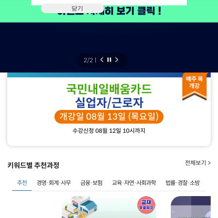
닫기
2
/
2
ㅣ
국민내일배움카드
실업자/근로자
개강일 08월 13일 (목요일)
수강신청 08월 12일 10시까지
전체보기 >
키워드별 추천과정
추천
경영·회계·사무
금융·보험
교육·자연·사회과학
법률·경찰·소방
사