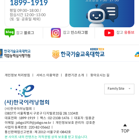
1899-1919
평일 09:00~18:00 /
점심시간 12:00~13:00
(토·일·공휴일 제외)
잡고
블로그
잡고
인스타그램
잡고
유튜브
개인정보 처리방침
ㅣ
서비스 이용약관
ㅣ
훈련기관 소개
ㅣ
찾아오시는 길
Family Site
(사)한국이러닝협회 ㅣ
(08377) 서울특별시 구로구 디지털로33길 28, 1104호
대표전화 : 1899-1919 ㅣ 팩스 : 02-2108-1476 ㅣ 대표자 : 임용균
이메일 : jobgo1919@jobgo.ne.kr ㅣ 개인정보보호 관리자 : 강호준
사업자 등록번호 : 220-82-05662 ㅣ
TOP
통신판매업신고번호 : 제 2012-서울구로-0842호
본 사이트 내의 컨텐츠는 저작권법 상의 보호를 받고 있습니다.