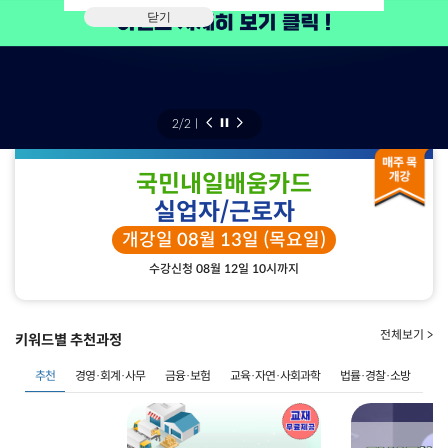
닫기
2
/
2
ㅣ
국민내일배움카드
실업자/근로자
개강일 08월 13일 (목요일)
수강신청 08월 12일 10시까지
전체보기 >
키워드별 추천과정
추천
경영·회계·사무
금융·보험
교육·자연·사회과학
법률·경찰·소방
사