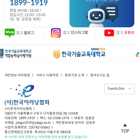
1899-1919
평일 09:00~18:00 /
점심시간 12:00~13:00
(토·일·공휴일 제외)
잡고
블로그
잡고
인스타그램
잡고
유튜브
개인정보 처리방침
ㅣ
서비스 이용약관
ㅣ
훈련기관 소개
ㅣ
찾아오시는 길
Family Site
(사)한국이러닝협회 ㅣ
(08377) 서울특별시 구로구 디지털로33길 28, 1104호
대표전화 : 1899-1919 ㅣ 팩스 : 02-2108-1476 ㅣ 대표자 : 임용균
이메일 : jobgo1919@jobgo.ne.kr ㅣ 개인정보보호 관리자 : 강호준
사업자 등록번호 : 220-82-05662 ㅣ
TOP
통신판매업신고번호 : 제 2012-서울구로-0842호
본 사이트 내의 컨텐츠는 저작권법 상의 보호를 받고 있습니다.