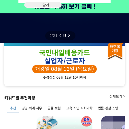
닫기
2
/
2
ㅣ
국민내일배움카드
실업자/근로자
개강일 08월 13일 (목요일)
수강신청 08월 12일 10시까지
전체보기 >
키워드별 추천과정
추천
경영·회계·사무
금융·보험
교육·자연·사회과학
법률·경찰·소방
사