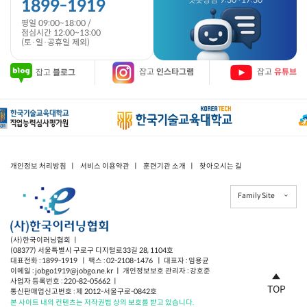
1899-1919
평일 09:00~18:00 /
점심시간 12:00~13:00
(토·일·공휴일 제외)
잡고
블로그
잡고
인스타그램
잡고
유튜브
개인정보 처리방침
ㅣ
서비스 이용약관
ㅣ
훈련기관 소개
ㅣ
찾아오시는 길
Family Site
(사)한국이러닝협회 ㅣ
(08377) 서울특별시 구로구 디지털로33길 28, 1104호
대표전화 : 1899-1919 ㅣ 팩스 : 02-2108-1476 ㅣ 대표자 : 임용균
이메일 : jobgo1919@jobgo.ne.kr ㅣ 개인정보보호 관리자 : 강호준
사업자 등록번호 : 220-82-05662 ㅣ
TOP
통신판매업신고번호 : 제 2012-서울구로-0842호
본 사이트 내의 컨텐츠는 저작권법 상의 보호를 받고 있습니다.