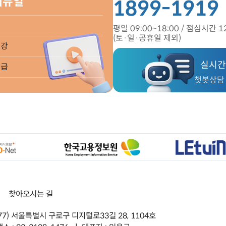
메뉴얼
1899-1919
평일 09:00~18:00 /
점심시간 12
(토·일·공휴일 제외)
수강
실시간
발급
챗봇상담 9
ㅣ
찾아오시는 길
377) 서울특별시 구로구 디지털로33길 28, 1104호