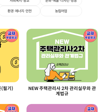
사회복지·종교
문화·예술·디자인·방송
환경·에너지·안전
농립어업
론(필기)
NEW 주택관리사 2차 관리실무와 관
N
계법규