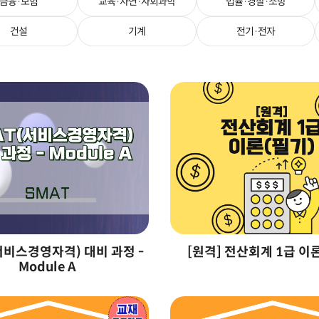
금융·보험
교육·자연·사회과학
법률·경찰·소방
건설
기계
전기·전자
서비스경영자격) 대비 과정 -
[원격] 전산회계 1급 이
Module A