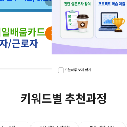
2
/
2
ㅣ
내일배움카드
개강일 08월 13일 (
자/근로자
수강신청 08월 12일 10시
오늘하루 보지 않기
키워드별 추천과정