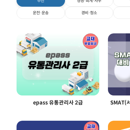
추천
경영·회계·사무
운전·운송
경비·청소
epass 유통관리사 2급
SMAT(