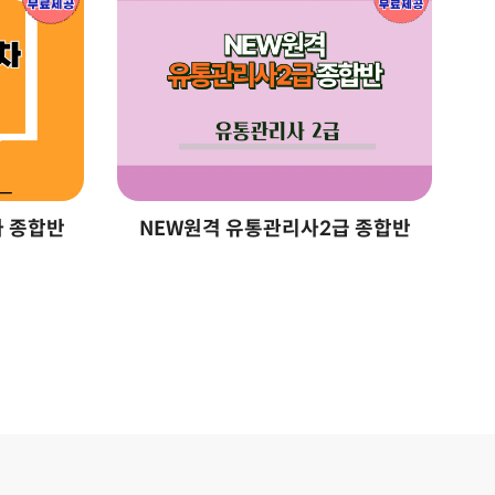
차 종합반
NEW원격 유통관리사2급 종합반