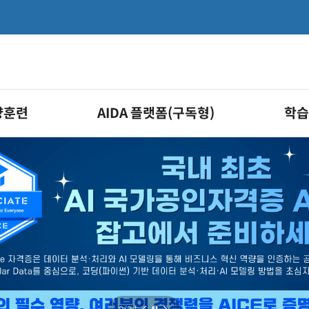
량훈련
AIDA 플랫폼(구독형)
학습