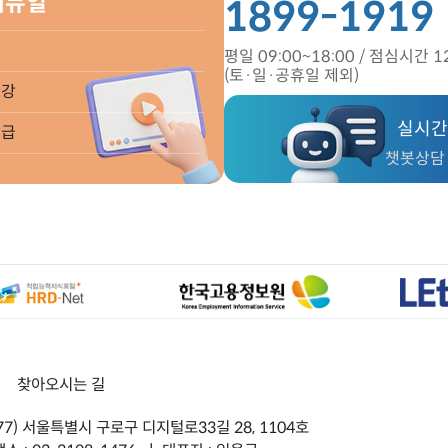
메뉴얼
1899-1919
평일 09:00~18:00 /
점심시간 12
(토·일·공휴일 제외)
수강
실시간
발급
챗봇상담 9
ㅣ
찾아오시는 길
377) 서울특별시 구로구 디지털로33길 28, 1104호