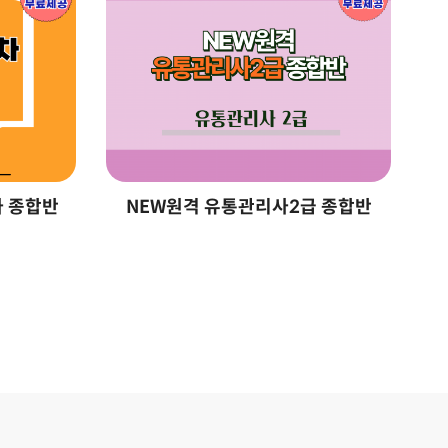
차 종합반
NEW원격 유통관리사2급 종합반