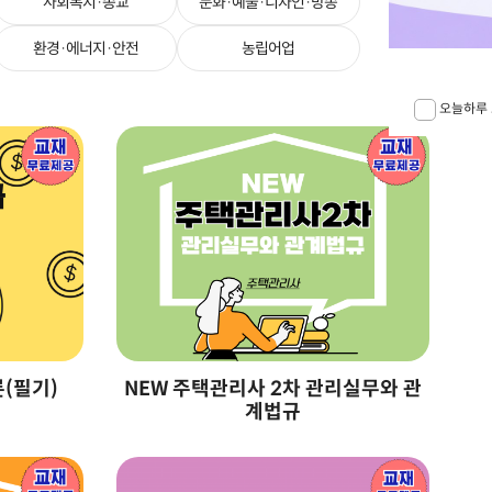
사회복지·종교
문화·예술·디자인·방송
환경·에너지·안전
농립어업
오늘하루 
론(필기)
NEW 주택관리사 2차 관리실무와 관
N
계법규