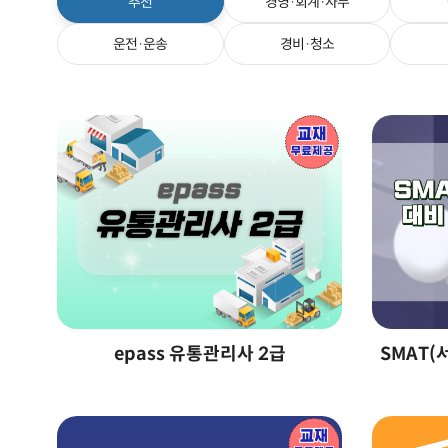
추천
경영·회계·사무
운전·운송
경비·청소
epass 유통관리사 2급
SMAT(