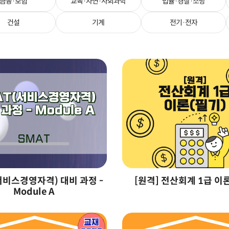
금융·보험
교육·자연·사회과학
법률·경찰·소방
건설
기계
전기·전자
서비스경영자격) 대비 과정 -
[원격] 전산회계 1급 이
Module A