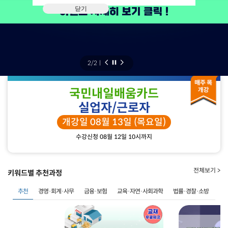
닫기
2
/
2
ㅣ
국민내일배움카드
실업자/근로자
개강일 08월 13일 (목요일)
수강신청 08월 12일 10시까지
전체보기 >
키워드별 추천과정
추천
경영·회계·사무
금융·보험
교육·자연·사회과학
법률·경찰·소방
사