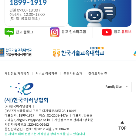
1899-1919
평일 09:00~18:00 /
점심시간 12:00~13:00
(토·일·공휴일 제외)
잡고
블로그
잡고
인스타그램
잡고
유튜브
개인정보 처리방침
ㅣ
서비스 이용약관
ㅣ
훈련기관 소개
ㅣ
찾아오시는 길
Family Site
(사)한국이러닝협회 ㅣ
(08377) 서울특별시 구로구 디지털로33길 28, 1104호
대표전화 : 1899-1919 ㅣ 팩스 : 02-2108-1476 ㅣ 대표자 : 임용균
이메일 : jobgo1919@jobgo.ne.kr ㅣ 개인정보보호 관리자 : 강호준
사업자 등록번호 : 220-82-05662 ㅣ
TOP
통신판매업신고번호 : 제 2012-서울구로-0842호
본 사이트 내의 컨텐츠는 저작권법 상의 보호를 받고 있습니다.