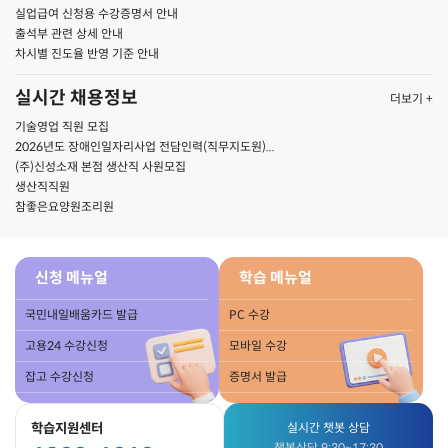
실업급여 신청용 수강증명서 안내
출석부 관련 상세 안내
차시별 진도율 반영 기준 안내
실시간 채용정보
더보기 +
기술영업 직원 모집
2026년도 장애인일자리사업 전담인력(직무지도원)...
(주)신성소재 본점 생산직 사원모집
생산직직원
참좋은요양원조리원
신청 메뉴얼
학습 메뉴얼
국민내일배움카드 발급
PC 수강
고용24 수강신청
모바일 수강
잡고 수강신청
증명서 발급
학습지원센터
실시간 챗봇 상담
챗봇상담 9:30~17:30