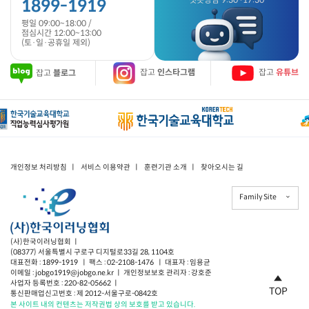
1899-1919
평일 09:00~18:00 /
점심시간 12:00~13:00
(토·일·공휴일 제외)
잡고
블로그
잡고
인스타그램
잡고
유튜브
개인정보 처리방침
ㅣ
서비스 이용약관
ㅣ
훈련기관 소개
ㅣ
찾아오시는 길
Family Site
(사)한국이러닝협회 ㅣ
(08377) 서울특별시 구로구 디지털로33길 28, 1104호
대표전화 : 1899-1919 ㅣ 팩스 : 02-2108-1476 ㅣ 대표자 : 임용균
이메일 : jobgo1919@jobgo.ne.kr ㅣ 개인정보보호 관리자 : 강호준
사업자 등록번호 : 220-82-05662 ㅣ
TOP
통신판매업신고번호 : 제 2012-서울구로-0842호
본 사이트 내의 컨텐츠는 저작권법 상의 보호를 받고 있습니다.