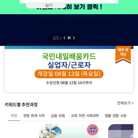
닫기
2
/
2
ㅣ
국민내일배움카드
실업자/근로자
개강일 08월 13일 (목요일)
수강신청 08월 12일 10시까지
전체보기 >
키워드별 추천과정
추천
경영·회계·사무
금융·보험
교육·자연·사회과학
법률·경찰·소방
사