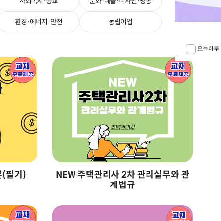
사회복지·종교
문화·예술·디자인·방송
환경·에너지·안전
농립어업
오늘하루 
론(필기)
NEW 주택관리사 2차 관리실무와 관
N
계법규