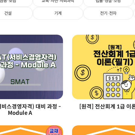
금융·보험
교육·자연·사회과학
법률·경찰·소방
건설
기계
전기·전자
서비스경영자격) 대비 과정 -
[원격] 전산회계 1급 이
Module A