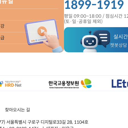
메뉴얼
1899-1919
평일 09:00~18:00 /
점심시간 12
(토·일·공휴일 제외)
수강
실시간
발급
챗봇상담 9
ㅣ
찾아오시는 길
377) 서울특별시 구로구 디지털로33길 28, 1104호