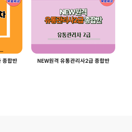
차 종합반
NEW원격 유통관리사2급 종합반