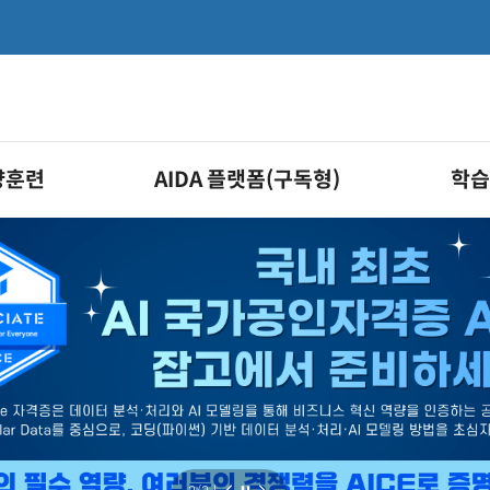
량훈련
AIDA 플랫폼(구독형)
학습