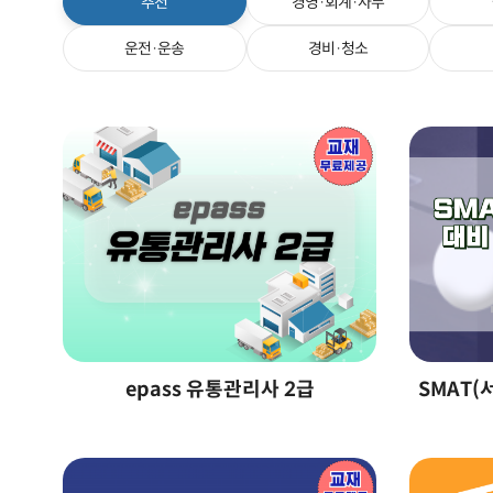
추천
경영·회계·사무
운전·운송
경비·청소
epass 유통관리사 2급
SMAT(